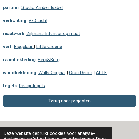
partner
:
Studio Amber Isabel
verlichting
:
V/D Licht
maatwerk
:
Zijlmans Interieur op maat
verf
:
Biggelaar
|
Little Greene
raambekleding
:
Berg&Berg
wandbekleding
:
Walls Original
|
Orac Decor
|
ARTE
tegels
:
Designtegels
Terug naar projecten
Algemene voorwaarden
Privacyverklaring
Deze website gebruikt cookies voor analyse-